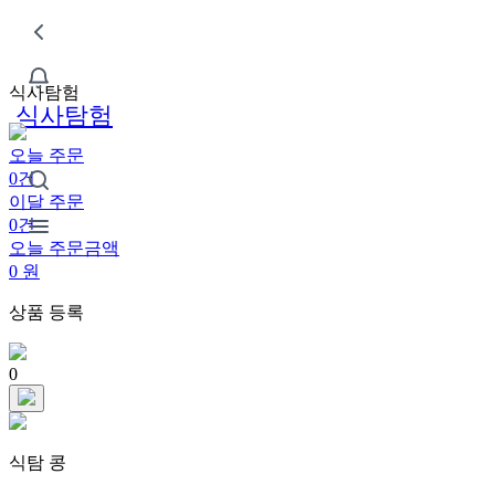
식사탐험
식사탐험
오늘 주문
0건
이달 주문
0건
오늘 주문금액
0
원
상품 등록
0
식탐 콩