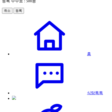
등록 수수료 : 500콩
취소
등록
홈
식탐톡톡