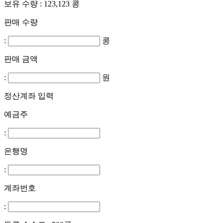
보유 수량 :
123,123
콩
판매 수량
:
콩
판매 금액
:
원
정산계좌 입력
예금주
:
은행명
:
계좌번호
: