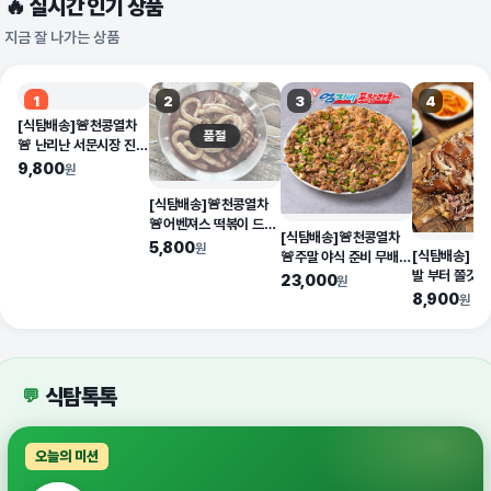
🔥 실시간 인기 상품
지금 잘 나가는 상품
1
2
3
4
[식탐배송]🚨천콩열차
품절
🚨 난리난 서문시장 진짜
땅콩빵 드디어 오픈! 64
9,800
원
개 9800원 무료배송!
[식탐배송]🚨천콩열차
🚨어벤져스 떡볶이 드디
[식탐배송]🚨천콩열차
어 두달만에 오픈! 2만원
5,800
원
[식탐배송] 진
🚨주말 야식 준비 무배
이상 무료배송 이벤트!
발 부터 쫄깃 
이벤트! 강릉 원조 맛집!
23,000
원
족발까지 환상의
줄서서 먹는 강릉 엄지네
8,900
원
꼬막!
식탐톡톡
💬
오늘의 미션