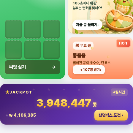
105초마다 새 판
멈추는 번호를 맞혀요!
지금 콩 올리기
›
HOT
🎁 무료 콩
콩줍줍
떨어진 콩이 우수수, 단 5초
씨앗 심기
→
+107콩 받기
›
JACKPOT
실시간
3,948,449
콩
[식탐배송] 농가 돕기 이벤트! 국내산 특품 공심채 반값! 500g 4800원+무료배송
≈
₩ 4,106,387
랜덤박스 도전
무료배송
+200콩 적립