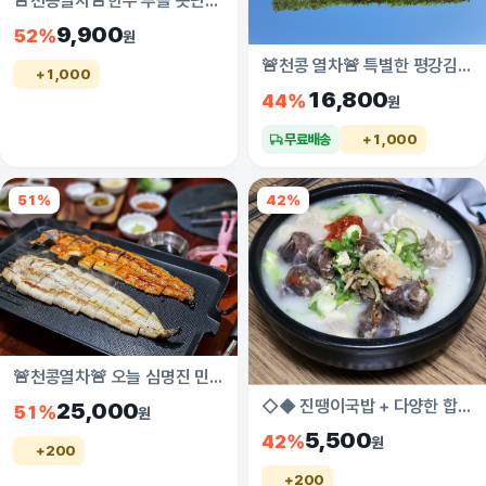
🚨천콩열차🚨한우 투쁠 못난이 생고기 오픈! 방학기간 쟁여놓을 고기폭탄 한우곰탕 6900원 초특가! 한우 한돈 한번에 장보기 해결
9,900
52%
원
🚨천콩 열차🚨 특별한 평강김 공동구매 이벤트 오픈
+1,000
16,800
44%
원
무료배송
+1,000
51%
42%
🚨천콩열차🚨 오늘 심명진 민물장어 가격 대폭락! 전문점 삼분에 일가격
◇◆ 진땡이국밥 + 다양한 합배송 상품이 추가되었습니다. ◇◆
25,000
51%
원
5,500
42%
원
+200
+200