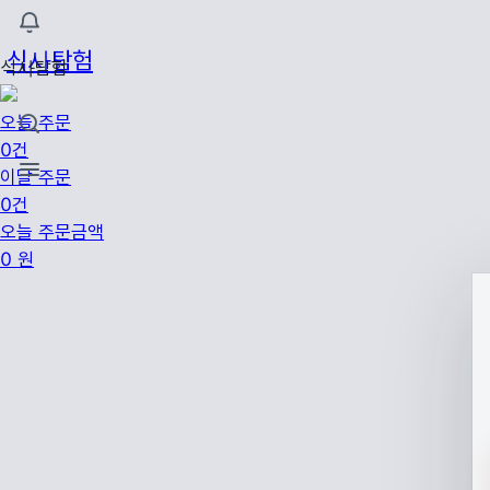
식사탐험
식사탐험
오늘 주문
0건
이달 주문
0건
오늘 주문금액
0
원