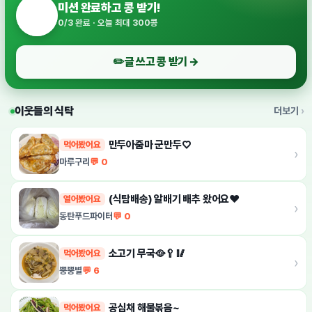
미션 완료하고 콩 받기!
0/3 완료 · 오늘 최대 300콩
✏️
글 쓰고 콩 받기
→
이웃들의 식탁
더보기
만두아줌마 군만두♡
먹어봤어요
›
마루구리
💬 0
(식탐배송) 알배기 배추 왔어요❤️
열어봤어요
›
동탄푸드파이터
💬 0
소고기 무국🥘🥄🥢
먹어봤어요
›
뿡뿡별
💬 6
공심채 해물볶음~
먹어봤어요