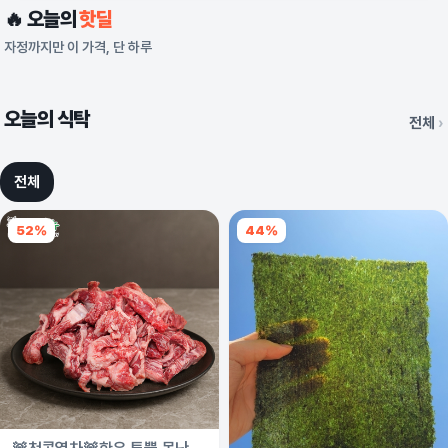
55%
4,800
원
🔥 오늘의
핫딜
지금 구매
10,667원
자정까지만 이 가격, 단 하루
TODAY HOT DEAL
10:47:02 남음
오늘의 식탁
전체
전체
52%
44%