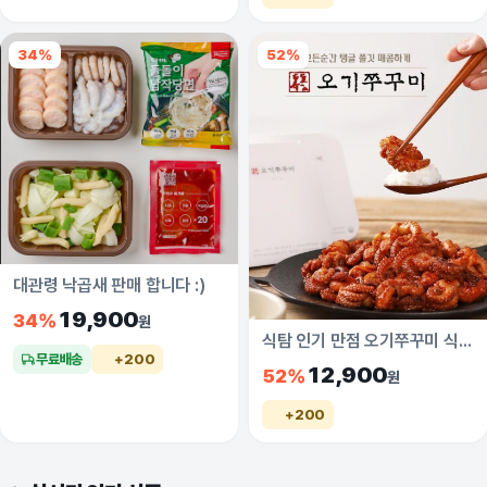
34%
52%
대관령 낙곱새 판매 합니다 :)
19,900
34%
원
식탐 인기 만점 오기쭈꾸미 식탐배송 입고! 2팩 부터 무료배송 이벤트
무료배송
+200
12,900
52%
원
+200