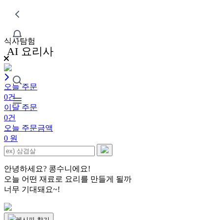
식사탐험
AI 요리사
오늘 주문
0건
이달 주문
0건
오늘 주문금액
0
원
안녕하세요? 콩수니에요!
오늘 어떤 재료로 요리를 만들게 될까
너무 기대돼요~!
레시피 찾기